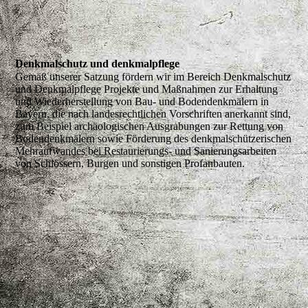
Denkmalschutz und denkmalpflege
Gemäß unserer Satzung fördern wir im Bereich Denkmalschutz
und Denkmalpflege Projekte und Maßnahmen zur Erhaltung
und Wiederherstellung von Bau- und Bodendenkmälern in
Bayern, die nach landesrechtlichen Vorschriften anerkannt sind,
zum Beispiel archäologischen Ausgrabungen zur Rettung von
Bodendenkmälern sowie Förderung des denkmalschützerischen
Mehraufwandes bei Restaurierungs- und Sanierungsarbeiten
von Schlössern, Burgen und sonstigen Profanbauten.